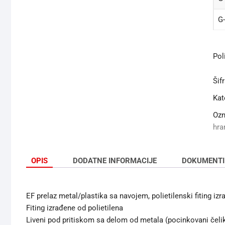
G
Poli
Šif
Kat
Oz
hra
OPIS
DODATNE INFORMACIJE
DOKUMENTI
EF prelaz metal/plastika sa navojem, polietilenski fiting izr
Fiting izrađene od polietilena
Liveni pod pritiskom sa delom od metala (pocinkovani čelik