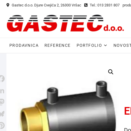
Gastec d.o.o. Djure Cvejića 2, 26300 Vršac
Tel.: 013 2831 807
prod
PRODAVNICA
REFERENCE
PORTFOLIO
NOVOST
E
M
Do