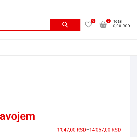
0
0
Total
0,00 RSD
 navojem
1'047,00
RSD
–
14'057,00
RSD