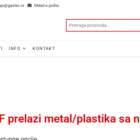
aja@gastec.rs
GMail e-pošta
I
INFO
KONTAKT
F prelazi metal/plastika sa
stupne opcije