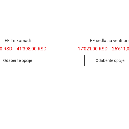
EF Te komadi
EF sedla sa ventilo
00
RSD
41'398,00
RSD
17'021,00
RSD
26'611,
–
–
Odaberite opcije
Odaberite opcije