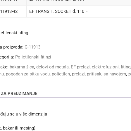
-11913-42
EF TRANSIT. SOCKET d. 110 F
etilenski fiting
ra proizvoda:
G-11913
egorija:
Polietilenski fitinzi
nake:
bakarna žica
,
delovi od metala
,
EF prelazi
,
elektrofuzioni
,
fiting
nu
,
pogodan za pitku vodu
,
polietilen
,
prelazi
,
pritisak
,
sa navojem
,
z
 ZA PREUZIMANJE
ađuju se u više dimenzija
, bakar ili mesing)