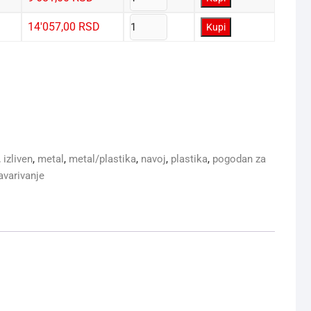
14'057,00
RSD
Kupi
,
izliven
,
metal
,
metal/plastika
,
navoj
,
plastika
,
pogodan za
avarivanje