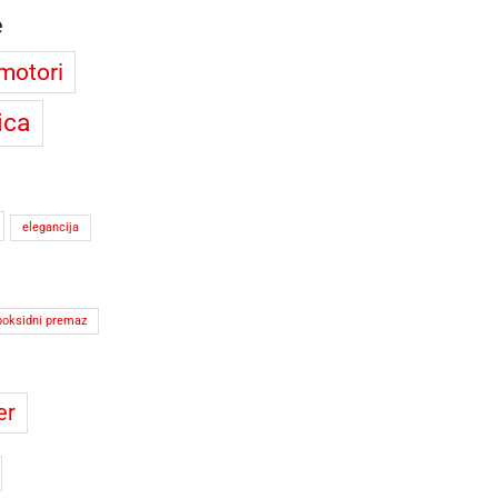
e
motori
ica
elegancija
poksidni premaz
ter