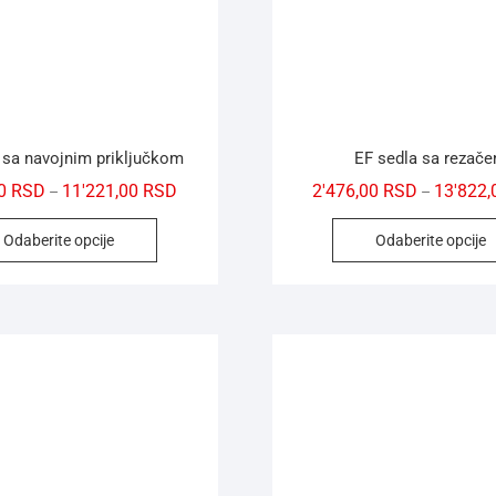
 sa navojnim priključkom
EF sedla sa rezač
00
RSD
11'221,00
RSD
2'476,00
RSD
13'822
–
–
Odaberite opcije
Odaberite opcije