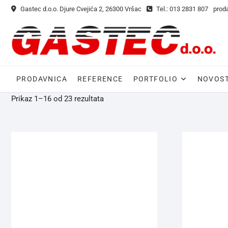
Gastec d.o.o. Djure Cvejića 2, 26300 Vršac
Tel.: 013 2831 807
prod
PRODAVNICA
REFERENCE
PORTFOLIO
NOVOST
Prikaz 1–16 od 23 rezultata