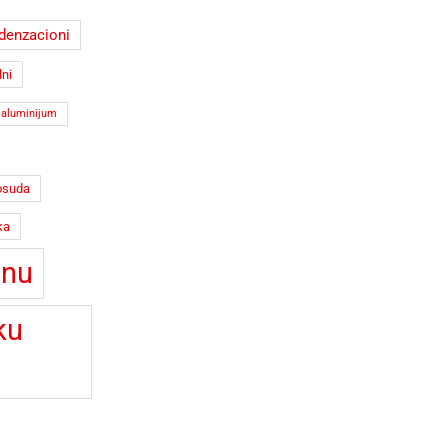
denzacioni
ni
i aluminijum
osuda
ka
anu
ku