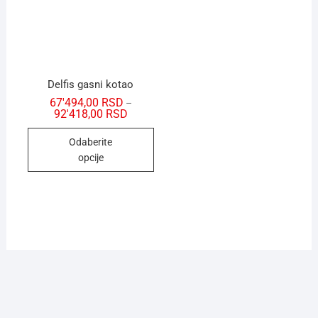
Delfis gasni kotao
67'494,00
RSD
–
92'418,00
RSD
Odaberite
opcije