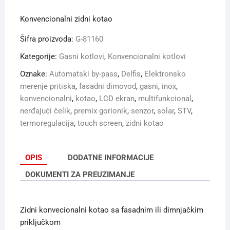
Konvencionalni zidni kotao
Šifra proizvoda:
G-81160
Kategorije:
Gasni kotlovi
,
Konvencionalni kotlovi
Oznake:
Automatski by-pass
,
Delfis
,
Elektronsko
merenje pritiska
,
fasadni dimovod
,
gasni
,
inox
,
konvencionalni
,
kotao
,
LCD ekran
,
multifunkcional
,
nerđajući čelik
,
premix gorionik
,
senzor
,
solar
,
STV
,
termoregulacija
,
touch screen
,
zidni kotao
OPIS
DODATNE INFORMACIJE
DOKUMENTI ZA PREUZIMANJE
Zidni konvecionalni kotao sa fasadnim ili dimnjačkim
priključkom