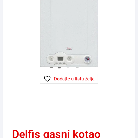
Dodajte u listu želja
Delfis gasni kotao