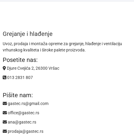
Grejanje i hlađenje
Uvoz, prodaja i montaža opreme za grejanje, hlađenje i ventilaciju
vrhunskog kvaliteta i široke palete proizvoda.
Posetite nas:
Djure Cvejića 2, 26300 Vršac
013 2831 807
Pišite nam:
gastec.rs@gmail.com
office@gastec.rs
ana@gastec.rs
prodaja@gastec.rs