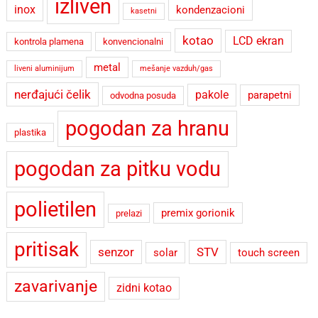
izliven
inox
kondenzacioni
kasetni
kotao
LCD ekran
kontrola plamena
konvencionalni
metal
liveni aluminijum
mešanje vazduh/gas
nerđajući čelik
pakole
parapetni
odvodna posuda
pogodan za hranu
plastika
pogodan za pitku vodu
polietilen
premix gorionik
prelazi
pritisak
senzor
STV
solar
touch screen
zavarivanje
zidni kotao