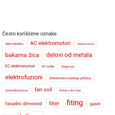
Često korišćene oznake
AC elektromotori
ABS rešetka
antikorozivno
delovi od metala
bakarna žica
EC elektromotori
EF sedla
elegancija
elektrofuzioni
Elektronsko merenje pritiska
fan coil
epoksidni premaz
farban u dve faze
fiting
filter
fasadni dimovod
gasni